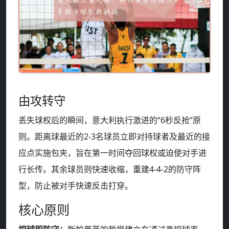
由攻转守
丢失球权后的瞬间，意大利执行激进的“6秒反抢”原
则。距离球最近的2-3名球员立即对持球者及最近的接
应点实施包夹，旨在第一时间夺回球权或迫使对手进
行长传。其余球员则快速收缩，重建4-4-2的防守阵
型，防止被对手快速反击打穿。
核心原则