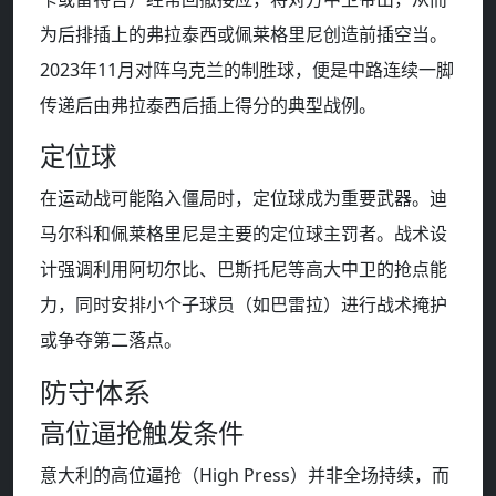
为后排插上的弗拉泰西或佩莱格里尼创造前插空当。
2023年11月对阵乌克兰的制胜球，便是中路连续一脚
传递后由弗拉泰西后插上得分的典型战例。
定位球
在运动战可能陷入僵局时，定位球成为重要武器。迪
马尔科和佩莱格里尼是主要的定位球主罚者。战术设
计强调利用阿切尔比、巴斯托尼等高大中卫的抢点能
力，同时安排小个子球员（如巴雷拉）进行战术掩护
或争夺第二落点。
防守体系
高位逼抢触发条件
意大利的高位逼抢（High Press）并非全场持续，而