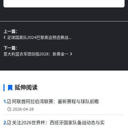
上一篇：
足球国奥队2024巴黎奥运预选赛战…
下一篇：
意大利蓝衣军团剑指2028：新黄金一
延伸阅读
1.
阿联酋阿拉伯湾联赛：最新赛程与球队前瞻
2026-04-28
2.
关注2026世界杯：西班牙国家队备战动态与实