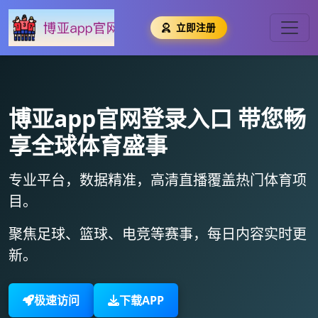
立即注册
博亚app官网登录入口
带您畅
享全球体育盛事
专业平台，数据精准，
高清直播
覆盖热门体育项
目。
聚焦足球、篮球、电竞等赛事，
每日内容实时更
新
。
极速访问
下载APP