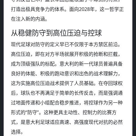
打造出极具竞争力的体系。面向2028年，这一哲学正
在注入新的内涵。
从稳健防守到高位压迫与控球
现代足球对防守的定义早已不仅限于本方禁区前沿。
高位压迫，即在对方半场就展开积极的抢断和拦截，
成为顶级强队的标配。意大利的新一代球员普遍具备
良好的体能、积极的跑动意识和出色的战术理解力，
这为实施高位压迫战术提供了人员基础。在夺回球权
后，球队也不再满足于简单的长传反击，而是强调通
过地面传递和小组配合稳步推进，将控球作为另一种
形式的“防守”。这种更具主动性、控制力的比赛方
式，是意大利足球适应高速、高强度现代对抗的必然
选择。