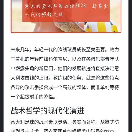
未来几年，年轻一代的锋线球员成长至关重要。效力
于蒙扎的年轻前锋科尔帕尼，以及在各俱乐部青年队
中崭露头角的新星们，他们的发展轨迹将直接决定意
大利攻击线的上限。教练组的任务，就是将这些特点
各异的攻击手揉合成一个高效的整体，而非单纯等待
一个超级射手的降临。
战术哲学的现代化演进
意大利足球的战术素以灵活、务实而著称。从链式防
守到反击艺术，蓝衣军团总能根据手中球员的特点，