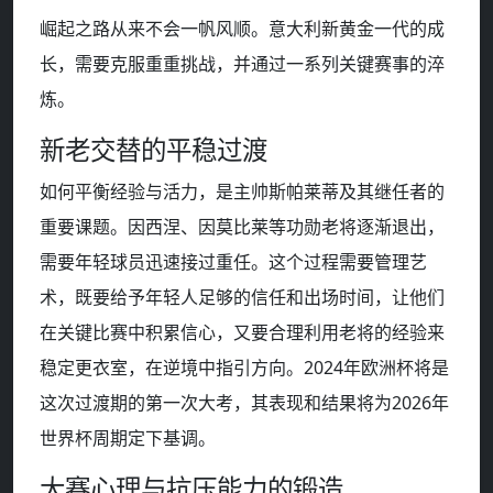
崛起之路从来不会一帆风顺。意大利新黄金一代的成
长，需要克服重重挑战，并通过一系列关键赛事的淬
炼。
新老交替的平稳过渡
如何平衡经验与活力，是主帅斯帕莱蒂及其继任者的
重要课题。因西涅、因莫比莱等功勋老将逐渐退出，
需要年轻球员迅速接过重任。这个过程需要管理艺
术，既要给予年轻人足够的信任和出场时间，让他们
在关键比赛中积累信心，又要合理利用老将的经验来
稳定更衣室，在逆境中指引方向。2024年欧洲杯将是
这次过渡期的第一次大考，其表现和结果将为2026年
世界杯周期定下基调。
大赛心理与抗压能力的锻造