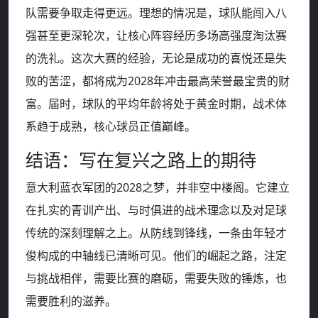
队需要争取走得更远。理想的情况是，球队能闯入八
强甚至更深轮次，让核心阵容经历多场高强度淘汰赛
的洗礼。这次大赛的经验，无论是成功的喜悦还是失
败的苦涩，都将成为2028年冲击最高荣誉最宝贵的财
富。届时，球队的平均年龄将处于黄金时期，战术体
系趋于成熟，核心球员正值巅峰。
结语：写在复兴之路上的期待
意大利蓝衣军团的2028之梦，并非空中楼阁。它建立
在扎实的青训产出、与时俱进的战术理念以及对足球
传统的深刻理解之上。从防线到锋线，一条由年轻才
俊构成的中轴线已清晰可见。他们的崛起之路，注定
与挑战相伴，需要比赛的磨砺，需要失败的锤炼，也
需要胜利的滋养。