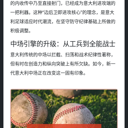
的内收传中乃至直接射门，已经成为意大利进攻端的
一把利器。这种“边后卫即进攻核心”的理念，是意大
利足球适应时代潮流，在坚守防守纪律基础上所做的
积极调整。
中场引擎的升级：从工兵到全能战士
意大利传统的中场以拦截、扫荡和战术纪律性著称，
但有时在创造力和纵向突破上有所欠缺。如今，新一
代意大利中场正在改变这一固有印象。