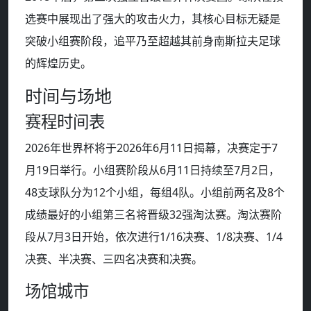
选赛中展现出了强大的攻击火力，其核心目标无疑是
突破小组赛阶段，追平乃至超越其前身南斯拉夫足球
的辉煌历史。
时间与场地
赛程时间表
2026年世界杯将于2026年6月11日揭幕，决赛定于7
月19日举行。小组赛阶段从6月11日持续至7月2日，
48支球队分为12个小组，每组4队。小组前两名及8个
成绩最好的小组第三名将晋级32强淘汰赛。淘汰赛阶
段从7月3日开始，依次进行1/16决赛、1/8决赛、1/4
决赛、半决赛、三四名决赛和决赛。
场馆城市