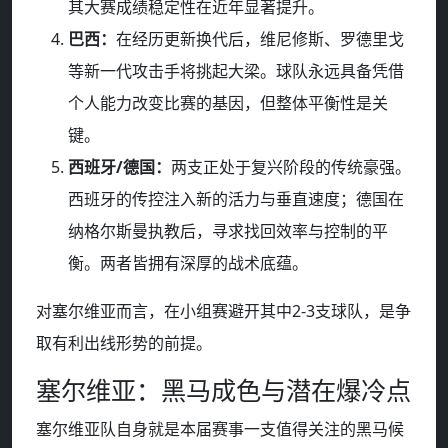
其大赛成绩稳定性在近年显著提升。
巴西：
在经历更新换代后，维尼修斯、罗德里戈
等新一代攻击手将挑起大梁。球队永远具备凭借
个人能力改变比赛的基因，但整体平衡性是关
键。
西班牙/德国：
两支正处于复兴阶段的传统豪强。
西班牙的传控注入新的活力与垂直速度；德国在
纳格尔斯曼执教后，寻求找回效率与控制的平
衡。两者皆拥有深厚的战术底蕴。
对塞尔维亚而言，在小组赛避开其中2-3支球队，是争
取有利出线形势的前提。
塞尔维亚：黑马成色与潜在爆冷点
塞尔维亚队自身就是本届赛事一支值得关注的黑马候