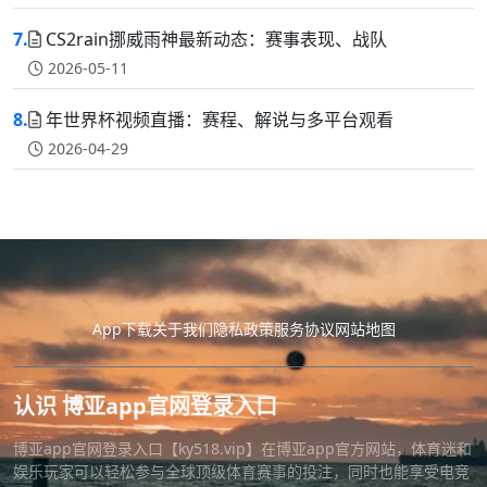
7.
CS2rain挪威雨神最新动态：赛事表现、战队
2026-05-11
8.
年世界杯视频直播：赛程、解说与多平台观看
2026-04-29
App下载
关于我们
隐私政策
服务协议
网站地图
认识 博亚app官网登录入口
博亚app官网登录入口【ky518.vip】在博亚app官方网站，体育迷和
娱乐玩家可以轻松参与全球顶级体育赛事的投注，同时也能享受电竞