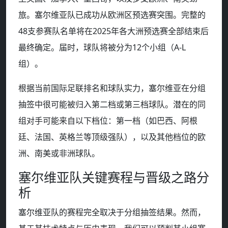
旅。塞尔维亚队已成功从欧洲区预选赛突围。完整的
48支参赛队名单将在2025年各大洲预选赛全部结束后
最终确定。届时，球队将被分为12个小组（A-L
组）。
根据当前国际足联排名和球队实力，塞尔维亚在分组
抽签中很可能被归入第二档或第三档球队。潜在的同
组对手可能来自以下档位：第一档（如巴西、阿根
廷、法国、英格兰等顶级强队），以及其他档位的欧
洲、南美或非洲球队。
塞尔维亚队关键赛程与晋级之路分
析
塞尔维亚队的赛程完全取决于分组抽签结果。然而，