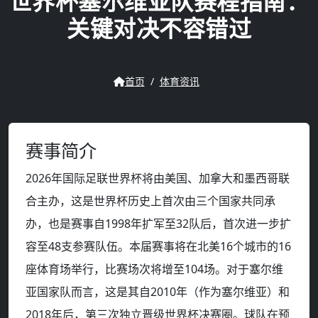
世界杯塞尔维亚队赛程指南：
关键对决不容错过
2026-05-01 21:45
48 次阅读
首页
/
体育资讯
赛事简介
2026年国际足联世界杯将由美国、加拿大和墨西哥联
合主办，这是世界杯历史上首次由三个国家共同承
办，也是赛事自1998年扩军至32队后，首次进一步扩
容至48支参赛队伍。本届赛事将在北美16个城市的16
座体育场举行，比赛场次将增至104场。对于塞尔维
亚国家队而言，这是其自2010年（作为塞尔维亚）和
2018年后，第三次独立晋级世界杯决赛圈。球队在预