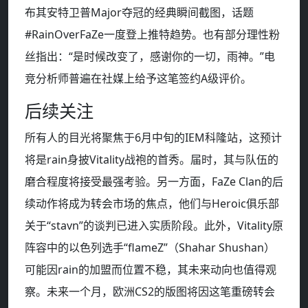
布其安特卫普Major夺冠的经典瞬间截图，话题
#RainOverFaZe一度登上推特趋势。也有部分理性粉
丝指出：“是时候改变了，感谢你的一切，雨神。”电
竞分析师普遍在社媒上给予这笔签约A级评价。
后续关注
所有人的目光将聚焦于6月中旬的IEM科隆站，这预计
将是rain身披Vitality战袍的首秀。届时，其与队伍的
磨合程度将接受最强考验。另一方面，FaZe Clan的后
续动作将成为转会市场的焦点，他们与Heroic俱乐部
关于“stavn”的谈判已进入实质阶段。此外，Vitality原
阵容中的以色列选手“flameZ”（Shahar Shushan）
可能因rain的加盟而位置不稳，其未来动向也值得观
察。未来一个月，欧洲CS2的版图将因这笔重磅转会