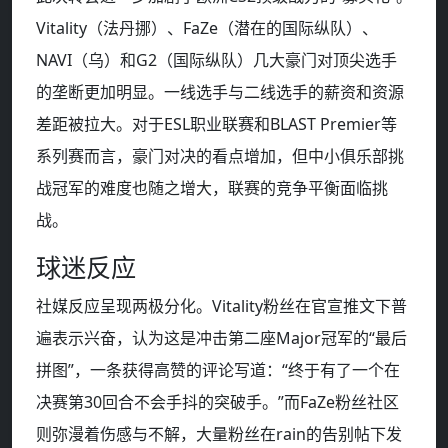
Vitality（法丹挪）、FaZe（潜在的国际纵队）、
NAVI（乌）和G2（国际纵队）几大豪门对顶尖选手
的垄断更加明显。一线选手与二线选手的薪资和资源
差距被拉大。对于ESL职业联赛和BLAST Premier等
系列赛而言，豪门对决的看点增加，但中小俱乐部挑
战冠军的难度也随之增大，联赛的竞争平衡面临挑
战。
球迷反应
社媒反应呈现两极分化。Vitality粉丝在官宣推文下普
遍表示兴奋，认为这是冲击第二座Major冠军的“最后
拼图”，一条获得高赞的评论写道：“终于有了一个在
决赛第30回合不会手抖的突破手。”而FaZe粉丝社区
则弥漫着伤感与不解，大量粉丝在rain的告别帖下发