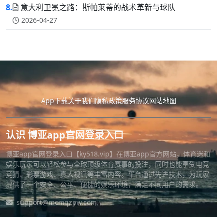
8.
意大利卫冕之路：斯帕莱蒂的战术革新与球队
2026-04-27
App下载
关于我们
隐私政策
服务协议
网站地图
认识 博亚app官网登录入口
博亚app官网登录入口【ky518.vip】在博亚app官方网站，体育迷和
娱乐玩家可以轻松参与全球顶级体育赛事的投注，同时也能享受电竞
竞猜、彩票游戏、真人视讯等丰富内容。平台通过先进技术，为玩家
提供了一个安全、公平、便捷的娱乐环境，满足不同用户的需求。
support@mcmqzpw.com