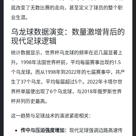
底改变了无数比赛的走向，甚至定义了球员的整个职
业生涯。
乌龙球数据演变：数量激增背后的
现代足球逻辑
统计数据显示，世界杯乌龙球的频率在近几届显著上
升。1998年法国世界杯前，平均每届赛事出现约1.5
个乌龙球。而从1998年到2022年的七届赛事中，共产
生了37个乌龙，平均每届超过5个。2022年卡塔尔世
界杯单届便出现了6个乌龙球，与2018年俄罗斯世界
杯并列历史最高。
这一趋势与足球战术的演进紧密相关：
传中与压迫强度增加：
现代足球强调边路高速传