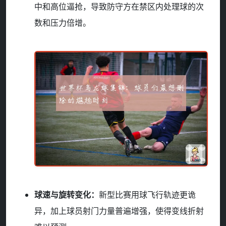
中和高位逼抢，导致防守方在禁区内处理球的次
数和压力倍增。
球速与旋转变化：
新型比赛用球飞行轨迹更诡
异，加上球员射门力量普遍增强，使得变线折射