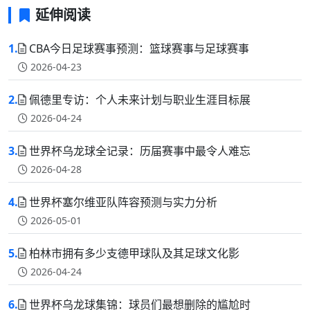
延伸阅读
1.
CBA今日足球赛事预测：篮球赛事与足球赛事
2026-04-23
2.
佩德里专访：个人未来计划与职业生涯目标展
2026-04-24
3.
世界杯乌龙球全记录：历届赛事中最令人难忘
2026-04-28
4.
世界杯塞尔维亚队阵容预测与实力分析
2026-05-01
5.
柏林市拥有多少支德甲球队及其足球文化影
2026-04-24
6.
世界杯乌龙球集锦：球员们最想删除的尴尬时