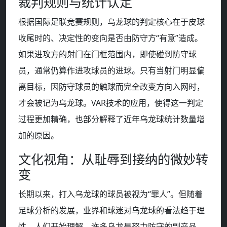
裁判规则与统计认定
根据国际足联竞赛规则，乌龙球的判定核心在于皮球
收尾时的、决定性的变向是否由防守方“有意”造成。
如果进攻方的射门在门框范围内，即使碰到防守球
员，通常仍算作进攻球员的进球。只有当射门明显偏
离目标，因防守球员的触球而完全改变方向入网时，
才会被记为乌龙球。VAR技术的应用，使得这一判定
过程更加精确，也部分解释了近年乌龙球统计数量增
加的原因。
文化视角：从耻辱到接纳的微妙转
变
长期以来，打入乌龙球的球员被视为“罪人”。但随着
足球分析的发展，业界和球迷对乌龙球的看法趋于理
性。人们开始理解，许多乌龙是努力防守的副产品