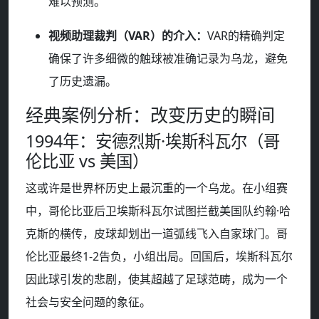
难以预测。
视频助理裁判（VAR）的介入：
VAR的精确判定
确保了许多细微的触球被准确记录为乌龙，避免
了历史遗漏。
经典案例分析：改变历史的瞬间
1994年：安德烈斯·埃斯科瓦尔（哥
伦比亚 vs 美国）
这或许是世界杯历史上最沉重的一个乌龙。在小组赛
中，哥伦比亚后卫埃斯科瓦尔试图拦截美国队约翰·哈
克斯的横传，皮球却划出一道弧线飞入自家球门。哥
伦比亚最终1-2告负，小组出局。回国后，埃斯科瓦尔
因此球引发的悲剧，使其超越了足球范畴，成为一个
社会与安全问题的象征。