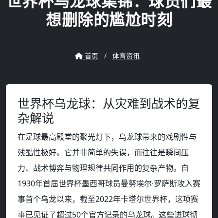
世界杯乌龙球集锦：球员们最
想删除的尴尬时刻
2026-04-28 23:46
53 次阅读
首页
/
体育资讯
世界杯乌龙球：从灾难到战术的复
杂解说
在足球最高殿堂的聚光灯下，乌龙球带来的戏剧性与
残酷性极好。它并非简单的失误，而往往是瞬间压
力、战术博弈与物理规律共同作用的复杂产物。自
1930年首届世界杯墨西哥球员曼努埃尔·罗萨斯攻入赛
事首个乌龙以来，截至2022年卡塔尔世界杯，这项赛
事已见证了超过50个官方记录的乌龙球。这些进球彻