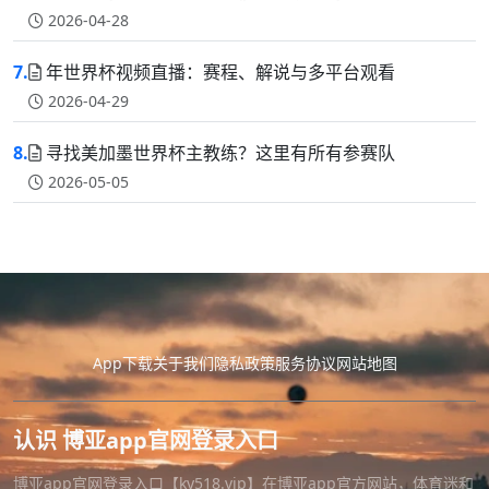
2026-04-28
7.
年世界杯视频直播：赛程、解说与多平台观看
2026-04-29
8.
寻找美加墨世界杯主教练？这里有所有参赛队
2026-05-05
App下载
关于我们
隐私政策
服务协议
网站地图
认识 博亚app官网登录入口
博亚app官网登录入口【ky518.vip】在博亚app官方网站，体育迷和