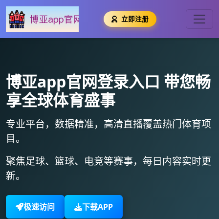
立即注册
博亚app官网登录入口
带您畅
享全球体育盛事
专业平台，数据精准，
高清直播
覆盖热门体育项
目。
聚焦足球、篮球、电竞等赛事，
每日内容实时更
新
。
极速访问
下载APP