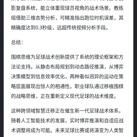
影复盘系统，能立体重现球员视角的战术场景。教练
组借助三维态势分析，可精准指出跑位时机误差，其
精确度达到0.3秒级，远超传统视频分析手段。
总结：
围棋思维为足球战术创新提供了系统的理论框架和方
法论支持。从静态布局规划到动态路径推演，从博弈
决策模型到信息效率优化，两种看似迥异的运动在策
略层面展现出惊人的相通性。职业球队通过移植围棋
的战略思维，正在重新定义现代足球的战术维度。
这种跨领域智慧迁移正在催生新一代足球战术体系。
随着人工智能技术的发展，实时博弈推演和自适应战
术调整将成为可能。未来足球比赛或将演变为人类智