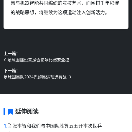
慧与机器智能共同编织的竞技艺术，而围棋千年积淀
的战略思想，将继续为这项运动注入创新活力。
上一篇：
足球围挡设置是否影响比赛安全控…
下一篇：
足球国奥队2024巴黎奥运预选赛战
延伸阅读
1.
张本智和我们与中国队胜算五五开本次世乒