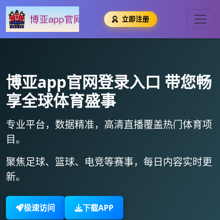
立即注册
博亚app官网登录入口
带您畅
享全球体育盛事
专业平台，数据精准，
高清直播
覆盖热门体育项
目。
聚焦足球、篮球、电竞等赛事，
每日内容实时更
新
。
极速访问
下载APP