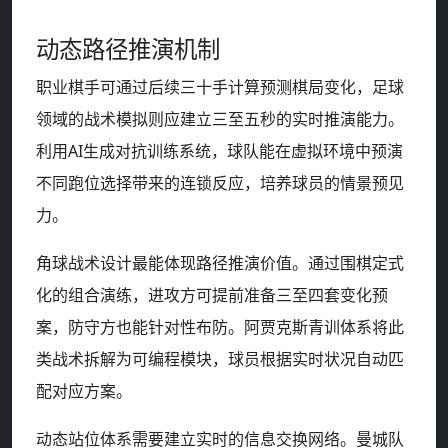
动态路径推演机制
职业棋手可通过后续三十手计算预测棋局变化，足球
领域的战术模拟则应建立三至五秒的实时推演能力。
利用AI生成对抗训练系统，球队能在虚拟环境中预演
不同跑位选择带来的连锁反应，培养球员的情景预见
力。
角球战术设计最能体现路径推演价值。通过围棋定式
化的组合演练，进攻方可提前准备三至四套变化预
案，防守方也能针对性布防。阿贾克斯青训体系将此
类战术拆解为可编程模块，球员根据实时状况自动匹
配对应方案。
动态站位体系需要建立实时的信息交换网络。曼城队