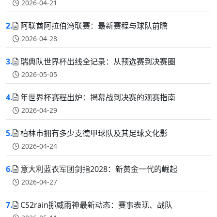
2026-04-21
2.
阿联酋阿拉伯湾联赛：最新赛程与球队前瞻
2026-04-28
3.
瑞典队世界杯出线全记录：从预选赛到决赛圈
2026-05-05
4.
年世界杯赛程出炉：揭幕战到决赛的观赛指南
2026-04-29
5.
柏林市拥有多少支德甲球队及其足球文化影
2026-04-24
6.
意大利蓝衣军团剑指2028：新黄金一代的崛起
2026-04-27
7.
CS2rain挪威雨神最新动态：赛事表现、战队