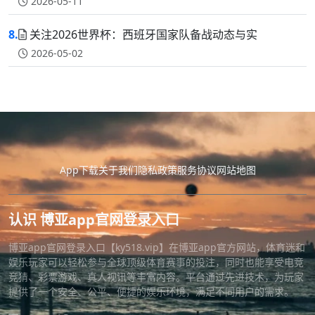
2026-05-11
8.
关注2026世界杯：西班牙国家队备战动态与实
2026-05-02
App下载
关于我们
隐私政策
服务协议
网站地图
认识 博亚app官网登录入口
博亚app官网登录入口【ky518.vip】在博亚app官方网站，体育迷和
娱乐玩家可以轻松参与全球顶级体育赛事的投注，同时也能享受电竞
竞猜、彩票游戏、真人视讯等丰富内容。平台通过先进技术，为玩家
提供了一个安全、公平、便捷的娱乐环境，满足不同用户的需求。