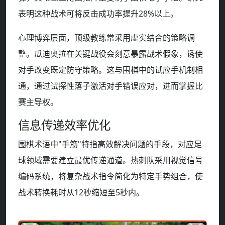
表明这种战术可将反击成功率提升28%以上。
心理博弈层面，顶级教练常采用虚实结合的策略调
整。瓜迪奥拉在关键战役会刻意暴露战术假象，诱使
对手改变既定防守策略。这与围棋中的试应手机制相
通，通过试探性落子激活对手错误应对，进而掌握比
赛主导权。
信息传递效率优化
围棋术语中"手筋"特指高效解决问题的手段，对应足
球领域需要建立最优传递通道。热刺队采用视觉信号
编码系统，将复杂战术指令简化为特定手势组合，使
战术转换耗时从12秒缩短至5秒内。